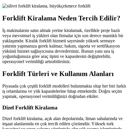
Forklift Kiralama Neden Tercih Edilir?
İş makinalarını satın almak yerine kiralamak, özellikle proje bazlı
veya mevsimsel iş yükleri olan firmalar için son derece mantıklı bir
yaklaşımdır. Kiralık forklift hizmeti sayesinde yüksek sermaye
yatırımı yapmanıza gerek kalmaz; bakım, sigorta ve sertifikasyon
yükünü hizmet sağlayıcısına devredersiniz. Bunun yanı sıra iş
yoğunluğunuza göre araç tipini ve kapasitesini değiştirebilir,
operasyonel verimliliği artırabilirsiniz.
Forklift Türleri ve Kullanım Alanları
Piyasada çok çeşitli forklift modelleri bulunmakta olup her biri farklı
iş ortamlarına ve yük kapasitelerine hitap etmektedir. Doğru seçim
yapmak, operasyonel verimliliğinizi doğrudan etkiler.
Dizel Forklift Kiralama
Dizel forklift kiralama, açık alan depolarında, liman sahalarında ve
inşaat alanlarında en çok tercih edilen çözümdür. Yüksek tork
kapasitesi ve uzun çalışma süreleriyle ağır yük taşıma işlemlerinde