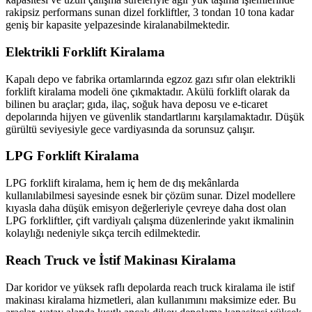
rakipsiz performans sunan dizel forkliftler, 3 tondan 10 tona kadar
geniş bir kapasite yelpazesinde kiralanabilmektedir.
Elektrikli Forklift Kiralama
Kapalı depo ve fabrika ortamlarında egzoz gazı sıfır olan elektrikli
forklift kiralama modeli öne çıkmaktadır. Akülü forklift olarak da
bilinen bu araçlar; gıda, ilaç, soğuk hava deposu ve e-ticaret
depolarında hijyen ve güvenlik standartlarını karşılamaktadır. Düşük
gürültü seviyesiyle gece vardiyasında da sorunsuz çalışır.
LPG Forklift Kiralama
LPG forklift kiralama, hem iç hem de dış mekânlarda
kullanılabilmesi sayesinde esnek bir çözüm sunar. Dizel modellere
kıyasla daha düşük emisyon değerleriyle çevreye daha dost olan
LPG forkliftler, çift vardiyalı çalışma düzenlerinde yakıt ikmalinin
kolaylığı nedeniyle sıkça tercih edilmektedir.
Reach Truck ve İstif Makinası Kiralama
Dar koridor ve yüksek raflı depolarda reach truck kiralama ile istif
makinası kiralama hizmetleri, alan kullanımını maksimize eder. Bu