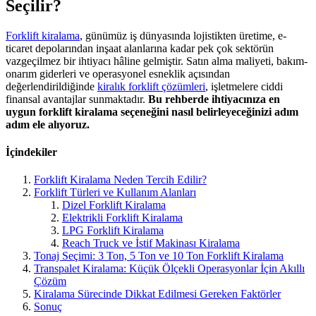
Seçilir?
Forklift kiralama
, günümüz iş dünyasında lojistikten üretime, e-
ticaret depolarından inşaat alanlarına kadar pek çok sektörün
vazgeçilmez bir ihtiyacı hâline gelmiştir. Satın alma maliyeti, bakım-
onarım giderleri ve operasyonel esneklik açısından
değerlendirildiğinde
kiralık forklift çözümleri
, işletmelere ciddi
finansal avantajlar sunmaktadır.
Bu rehberde ihtiyacınıza en
uygun forklift kiralama seçeneğini nasıl belirleyeceğinizi adım
adım ele alıyoruz.
İçindekiler
Forklift Kiralama Neden Tercih Edilir?
Forklift Türleri ve Kullanım Alanları
Dizel Forklift Kiralama
Elektrikli Forklift Kiralama
LPG Forklift Kiralama
Reach Truck ve İstif Makinası Kiralama
Tonaj Seçimi: 3 Ton, 5 Ton ve 10 Ton Forklift Kiralama
Transpalet Kiralama: Küçük Ölçekli Operasyonlar İçin Akıllı
Çözüm
Kiralama Sürecinde Dikkat Edilmesi Gereken Faktörler
Sonuç