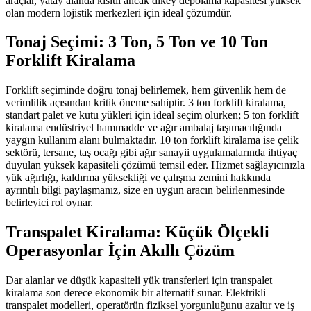
araçlar, yatay alanda kısıtlı ancak dikey depolama kapasitesi yüksek
olan modern lojistik merkezleri için ideal çözümdür.
Tonaj Seçimi: 3 Ton, 5 Ton ve 10 Ton
Forklift Kiralama
Forklift seçiminde doğru tonaj belirlemek, hem güvenlik hem de
verimlilik açısından kritik öneme sahiptir. 3 ton forklift kiralama,
standart palet ve kutu yükleri için ideal seçim olurken; 5 ton forklift
kiralama endüstriyel hammadde ve ağır ambalaj taşımacılığında
yaygın kullanım alanı bulmaktadır. 10 ton forklift kiralama ise çelik
sektörü, tersane, taş ocağı gibi ağır sanayii uygulamalarında ihtiyaç
duyulan yüksek kapasiteli çözümü temsil eder. Hizmet sağlayıcınızla
yük ağırlığı, kaldırma yüksekliği ve çalışma zemini hakkında
ayrıntılı bilgi paylaşmanız, size en uygun aracın belirlenmesinde
belirleyici rol oynar.
Transpalet Kiralama: Küçük Ölçekli
Operasyonlar İçin Akıllı Çözüm
Dar alanlar ve düşük kapasiteli yük transferleri için transpalet
kiralama son derece ekonomik bir alternatif sunar. Elektrikli
transpalet modelleri, operatörün fiziksel yorgunluğunu azaltır ve iş