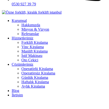
0530 927 39 79
Kurumsal
Hakkımızda
Misyon & Vizyon
Referanslar
Hizmetlerimiz
Forklift Kiralama
Vinç Kiralama
Manlift Kiralama
İstif Makinası
Oto Çekici
Çözümlerimiz
Operatörlü Kiralama
Operatörsüz Kiralama
Günlük Kiralama
Haftalık Kiralama
Aylık Kiralama
Blog
İletişim