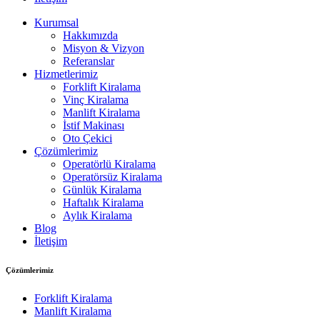
Kurumsal
Hakkımızda
Misyon & Vizyon
Referanslar
Hizmetlerimiz
Forklift Kiralama
Vinç Kiralama
Manlift Kiralama
İstif Makinası
Oto Çekici
Çözümlerimiz
Operatörlü Kiralama
Operatörsüz Kiralama
Günlük Kiralama
Haftalık Kiralama
Aylık Kiralama
Blog
İletişim
Çözümlerimiz
Forklift Kiralama
Manlift Kiralama